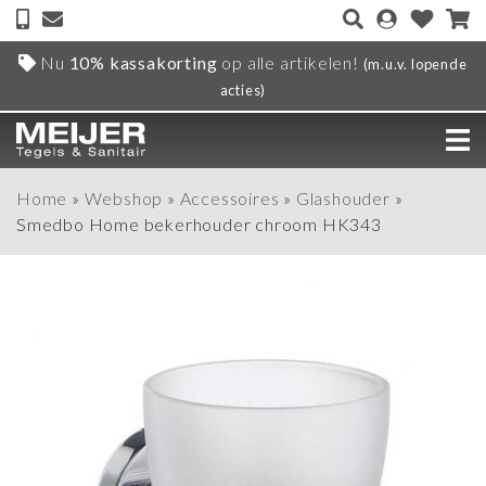
Nu
10% kassakorting
op alle artikelen!
(m.u.v. lopende
acties)
Home
»
Webshop
»
Accessoires
»
Glashouder
»
Smedbo Home bekerhouder chroom HK343