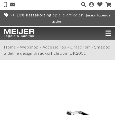
Nu
10% kassakorting
op alle artikelen!
(m.u.v. lopende
acties)
Home
»
Webshop
»
Accessoires
»
Draadkorf
»
Smedbo
Sideline design draadkorf chroom DK2001