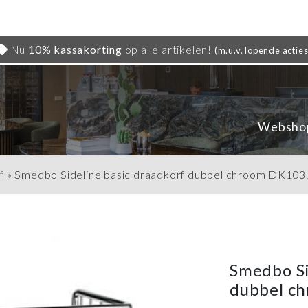
Nu
10% kassakorting
op alle artikelen!
(m.u.v. lopende acties
Websho
f
»
Smedbo Sideline basic draadkorf dubbel chroom DK103
Smedbo Si
dubbel c