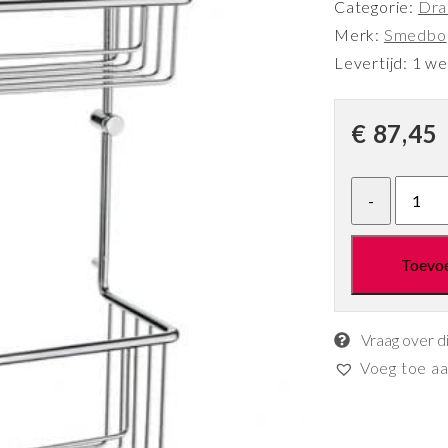
Categorie:
Dra
Merk:
Smedbo
Levertijd: 1 w
€
87,45
Toevo
Vraag over d
Voeg toe aan