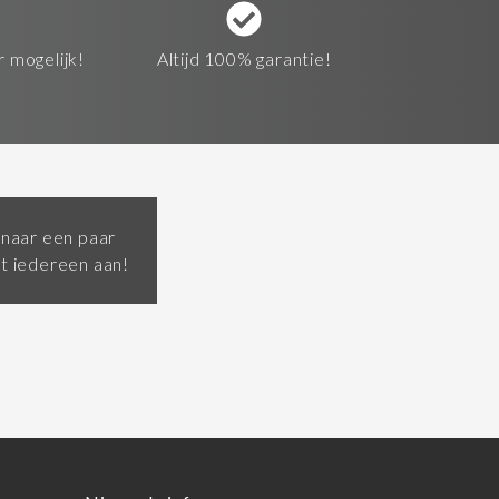
r mogelijk!
Altijd 100% garantie!
 naar een paar
et iedereen aan!