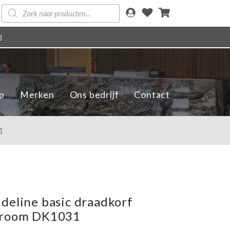
Producten
zoeken
)
p
Merken
Ons bedrijf
Contact
1
deline basic draadkorf
hroom DK1031