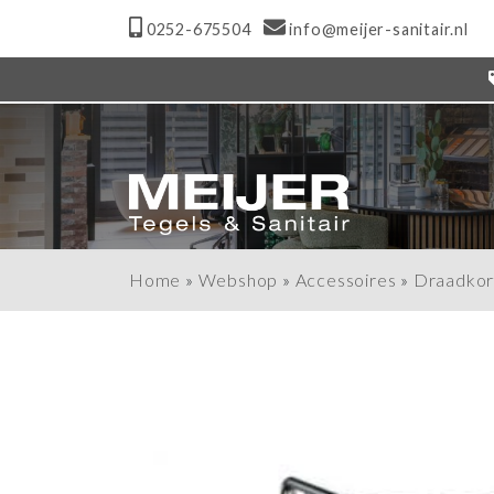
0252-675504
info@meijer-sanitair.nl
Home
»
Webshop
»
Accessoires
»
Draadkor