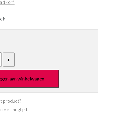
adkorf
eek
egen aan winkelwagen
it product?
 verlanglijst