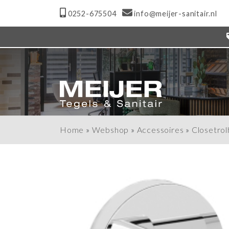
0252-675504
info@meijer-sanitair.nl
Home
»
Webshop
»
Accessoires
»
Closetro