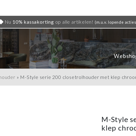
Nu
10% kassakorting
op alle artikelen!
(m.u.v. lopende acties
Websho
lhouder
»
M-Style serie 200 closetrolhouder met klep chro
M-Style s
klep chr