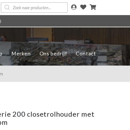
Producten
zoeken
)
p
Merken
Ons bedrijf
Contact
om
erie 200 closetrolhouder met
oom