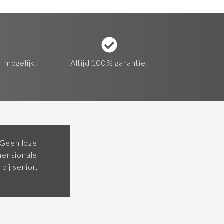
r mogelijk!
Altijd 100% garantie!
 Geen loze
mensionale
bij senior,