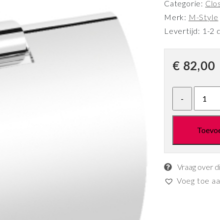
Categorie:
Clo
Merk:
M-Style
Levertijd: 1-2 
€
82,00
Toevo
Vraag over d
Voeg toe aan