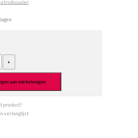
setrolhouder
dagen
egen aan winkelwagen
it product?
 verlanglijst