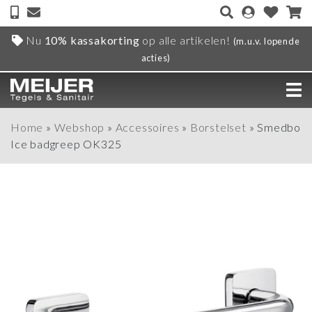
Nu
10% kassakorting
op alle artikelen!
(m.u.v. lopende
acties)
Home
»
Webshop
»
Accessoires
»
Borstelset
»
Smedbo
Ice badgreep OK325