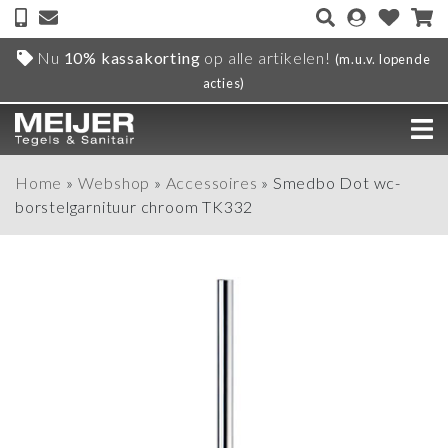
Nu
10% kassakorting
op alle artikelen!
(m.u.v. lopende
acties)
Home
»
Webshop
»
Accessoires
»
Smedbo Dot wc-
borstelgarnituur chroom TK332