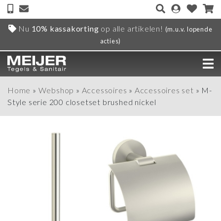
Nu
10% kassakorting
op alle artikelen!
(m.u.v. lopende
acties)
Home
»
Webshop
»
Accessoires
»
Accessoires set
»
M-
Style serie 200 closetset brushed nickel