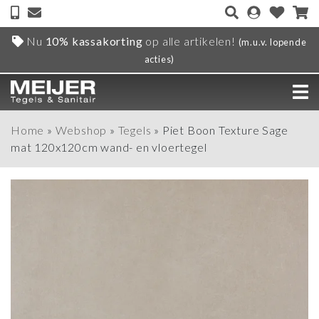
Nu
10% kassakorting
op alle artikelen!
(m.u.v. lopende
acties)
Home
»
Webshop
»
Tegels
»
Piet Boon Texture Sage
mat 120x120cm wand- en vloertegel