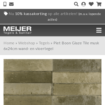
Nu
10% kassakorting
op alle artikelen!
(m.u.v. lopende
acties)
Home
»
Webshop
»
Tegels
»
Piet Boon Glaze Tile musk
6x24cm wand- en vloertegel