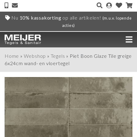
Nu
10% kassakorting
op alle artikelen!
(m.u.v. lopende
acties)
Home
»
Webshop
»
Tegels
»
Piet Boon Glaze Tile greige
6x24cm wand- en vloertegel