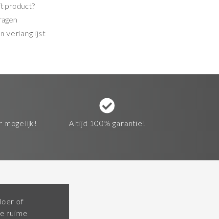
it product?
ragen
 verlanglijst
r mogelijk!
Altijd 100% garantie!
loer of
e ruime