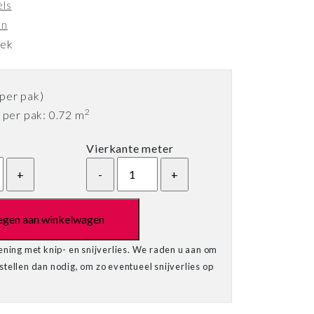
els
on
eek
per pak)
2
per pak: 0.72 m
Vierkante meter
egen aan winkelwagen
ening met knip- en snijverlies. We raden u aan om
tellen dan nodig, om zo eventueel snijverlies op