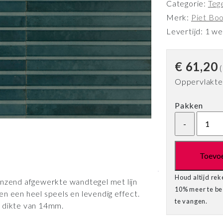
Categorie:
Teg
Merk:
Piet Bo
Levertijd: 1 w
€
61,20
(
Oppervlakte 
Pakken
Toevo
Houd altijd rek
anzend afgewerkte wandtegel met lijn
10% meer te bes
n een heel speels en levendig effect.
te vangen.
n dikte van 14mm.