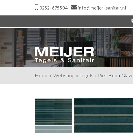
0252-675504
info@meijer-sanitair.nl
Home
»
Webshop
»
Tegels
»
Piet Boon Glaz