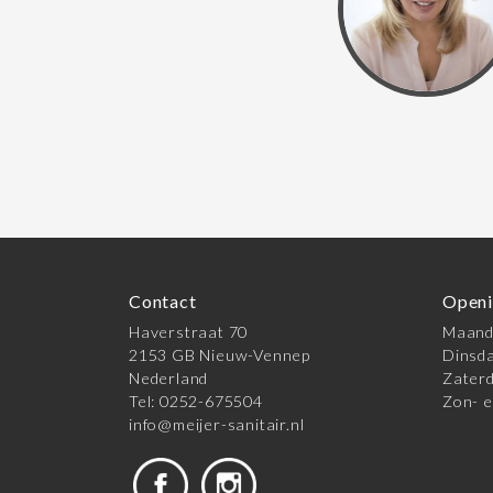
Contact
Openi
Haverstraat 70
Maanda
2153 GB Nieuw-Vennep
Dinsda
Nederland
Zaterd
Tel: 0252-675504
Zon- e
info@meijer-sanitair.nl