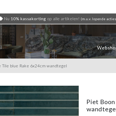
Nu
10% kassakorting
op alle artikelen!
(m.u.v. lopende acties
Websho
e Tile blue Rake 6x24cm wandtegel
Piet Boon
wandtege