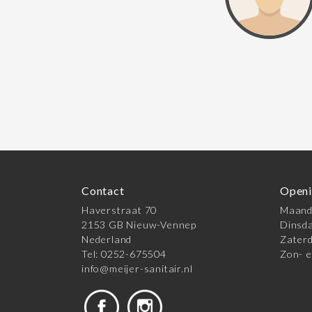
Contact
Openi
Haverstraat 70
Maanda
2153 GB Nieuw-Vennep
Dinsda
Nederland
Zaterd
Tel: 0252-675504
Zon- e
info@meijer-sanitair.nl