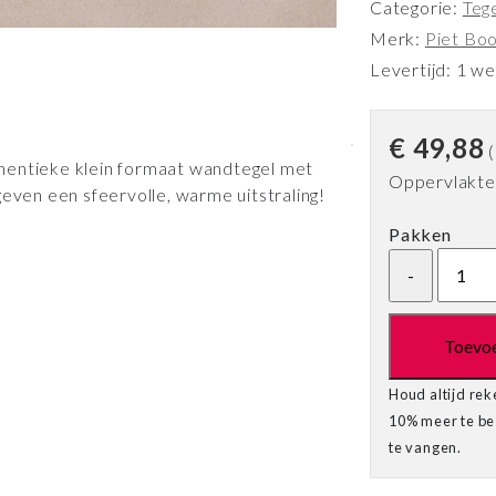
Categorie:
Teg
Merk:
Piet Bo
Levertijd: 1 w
€
49,88
(
hentieke klein formaat wandtegel met
Oppervlakte 
geven een sfeervolle, warme uitstraling!
Pakken
Toevo
Houd altijd rek
10% meer te bes
te vangen.