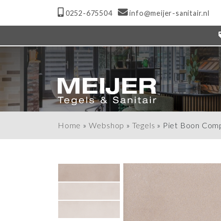
0252-675504
info@meijer-sanitair.nl
Home
»
Webshop
»
Tegels
»
Piet Boon Comp