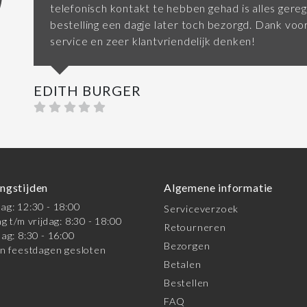
telefonisch kontakt te hebben gehad is alles gereg
bestelling een dagje later toch bezorgd. Dank vo
service en zeer klantvriendelijk denken!
EDITH BURGER
ngstijden
Algemene informatie
g: 12:30 - 18:00
Serviceverzoek
g t/m vrijdag: 8:30 - 18:00
Retourneren
ag: 8:30 - 16:00
Bezorgen
n feestdagen gesloten
Betalen
Bestellen
FAQ