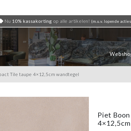
Nu
10% kassakorting
op alle artikelen!
(m.u.v. lopende acties
Websho
act Tile taupe 4×12,5cm wandtegel
Piet Boon
4×12,5cm