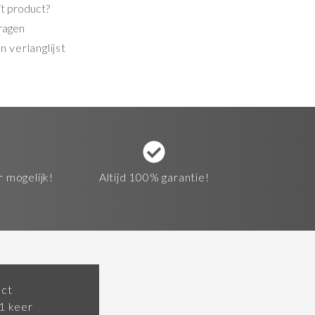
it product?
ragen
 verlanglijst
r mogelijk!
Altijd 100% garantie!
ect
 1 keer