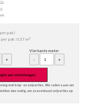
els
on
eek
per pak)
2
per pak: 0.57 m
Vierkante meter
egen aan winkelwagen
ening met knip- en snijverlies. We raden u aan om
tellen dan nodig, om zo eventueel snijverlies op