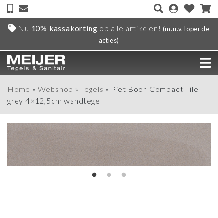
Nu
10% kassakorting
op alle artikelen!
(m.u.v. lopende
acties)
Home
»
Webshop
»
Tegels
»
Piet Boon Compact Tile
grey 4×12,5cm wandtegel