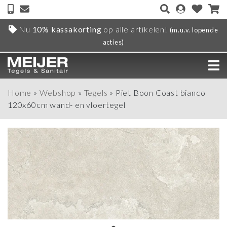
Nu
10% kassakorting
op alle artikelen!
(m.u.v. lopende
acties)
Home
»
Webshop
»
Tegels
»
Piet Boon Coast bianco
120x60cm wand- en vloertegel