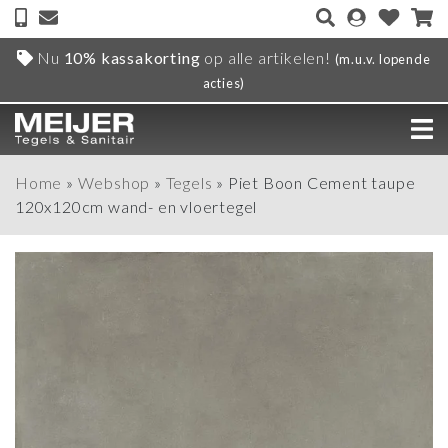
Nu
10% kassakorting
op alle artikelen!
(m.u.v. lopende
acties)
Home
»
Webshop
»
Tegels
»
Piet Boon Cement taupe
120x120cm wand- en vloertegel