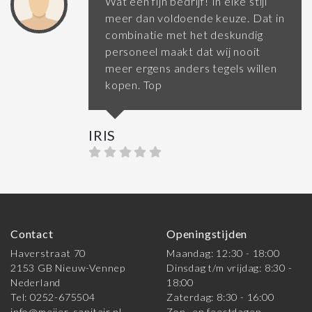
Wat een fijn bedrijf! In elke stijl
meer dan voldoende keuze. Dat in
combinatie met het deskundig
personeel maakt dat wij nooit
meer ergens anders tegels willen
kopen. Top
IRIS
Contact
Openingstijden
Haverstraat 70
Maandag: 12:30 - 18:00
2153 GB Nieuw-Vennep
Dinsdag t/m vrijdag: 8:30 -
Nederland
18:00
Tel: 0252-675504
Zaterdag: 8:30 - 16:00
info@meijer-sanitair.nl
Zon- en feestdagen