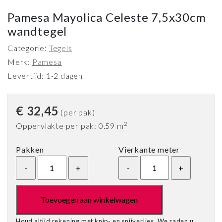
Pamesa Mayolica Celeste 7,5x30cm
wandtegel
Categorie:
Tegels
Merk:
Pamesa
Levertijd: 1-2 dagen
€
32,45
(per pak)
2
Oppervlakte per pak: 0.59 m
Pakken
Vierkante meter
Toevoegen aan winkelwagen
Houd altijd rekening met knip- en snijverlies. We raden u