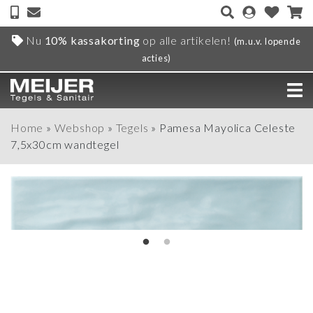
Nu
10% kassakorting
op alle artikelen!
(m.u.v. lopende
acties)
Home
»
Webshop
»
Tegels
»
Pamesa Mayolica Celeste
7,5x30cm wandtegel