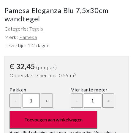
Pamesa Eleganza Blu 7,5x30cm
wandtegel
Categorie:
Tegels
Merk:
Pamesa
Levertijd: 1-2 dagen
€
32,45
(per pak)
2
Oppervlakte per pak: 0.59 m
Pakken
Vierkante meter
Toevoegen aan winkelwagen
Houd altijd rekening met knip- en snijverlies. We raden u