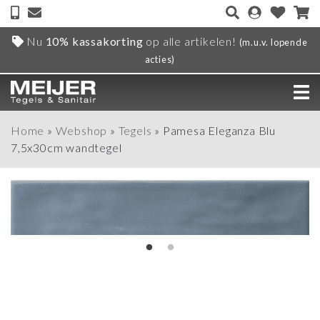
Nu
10% kassakorting
op alle artikelen!
(m.u.v. lopende
acties)
Home
»
Webshop
»
Tegels
»
Pamesa Eleganza Blu
7,5x30cm wandtegel