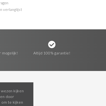
ragen
 verlanglijst
r mogelijk!
Altijd 100% garantie!
 wezen kijken
pen door
om te kijken