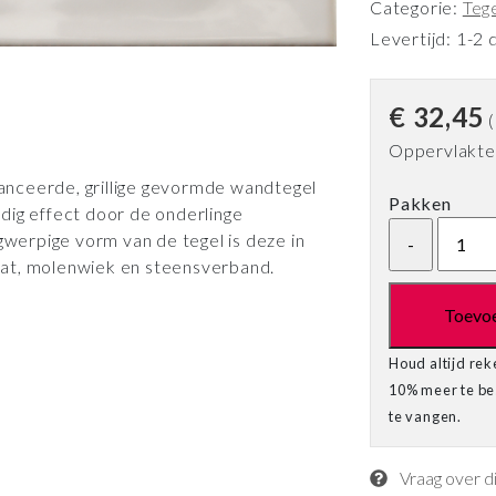
Categorie:
Teg
Levertijd: 1-2 
€
32,45
(
Oppervlakte 
nceerde, grillige gevormde wandtegel
Pakken
dig effect door de onderlinge
gwerpige vorm van de tegel is deze in
at, molenwiek en steensverband.
Toevo
Houd altijd rek
10% meer te bes
te vangen.
Vraag over d