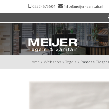
0252-675504
info@meijer-sanitair.nl
Home
»
Webshop
»
Tegels
»
Pamesa Eleganz