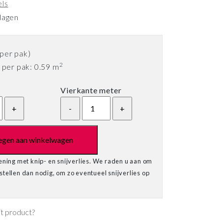
els
dagen
per pak)
2
per pak: 0.59 m
Vierkante meter
egen aan winkelwagen
ening met knip- en snijverlies. We raden u aan om
tellen dan nodig, om zo eventueel snijverlies op
it product?