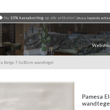
Nu
10% kassakorting
op alle artikelen!
(m.u.v. lopende acties
Websho
a Beige 7,5x30cm wandtegel
Pamesa El
wandtege