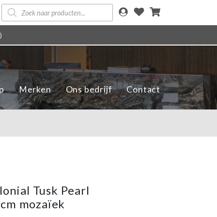
Producten
zoeken
)
p
Merken
Ons bedrijf
Contact
lonial Tusk Pearl
5cm mozaïek