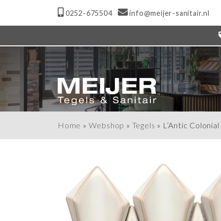
0252-675504
info@meijer-sanitair.nl
Home
»
Webshop
»
Tegels
»
L’Antic Colonia