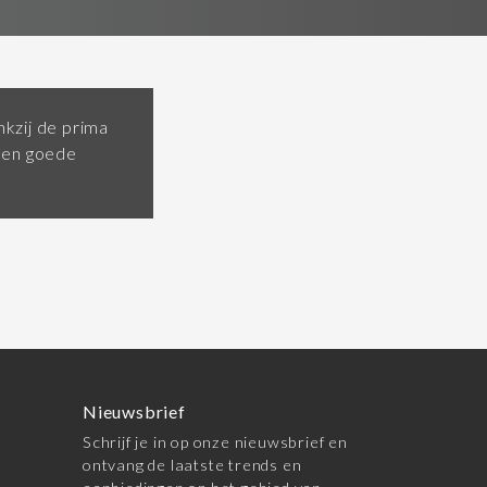
kzij de prima
een goede
Nieuwsbrief
Schrijf je in op onze nieuwsbrief en
ontvang de laatste trends en