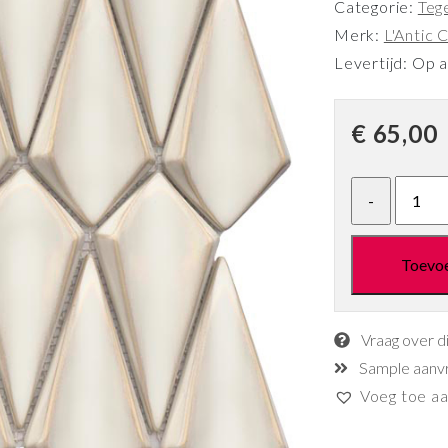
Categorie:
Teg
Merk:
L'Antic C
Levertijd: Op 
€
65,00
Toevo
Vraag over d
Sample aanv
Voeg toe aan