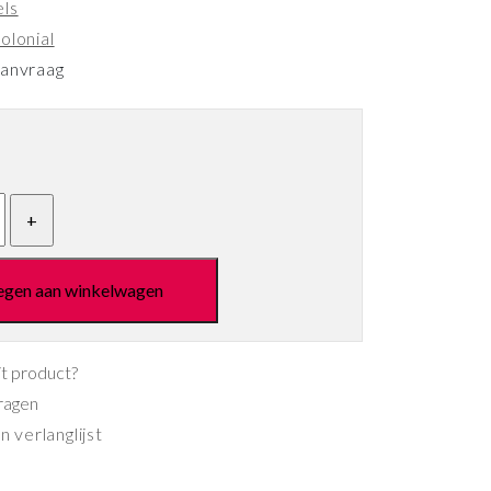
els
olonial
aanvraag
egen aan winkelwagen
it product?
ragen
 verlanglijst