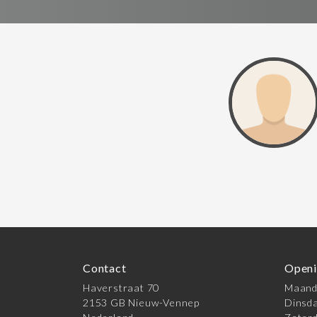
Contact
Openi
Haverstraat 70
Maanda
2153 GB Nieuw-Vennep
Dinsda