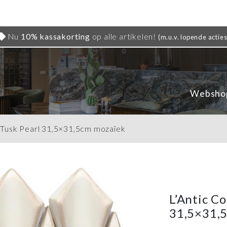
Nu
10% kassakorting
op alle artikelen!
(m.u.v. lopende acties
Websho
l Tusk Pearl 31,5×31,5cm mozaïek
L’Antic Co
31,5×31,