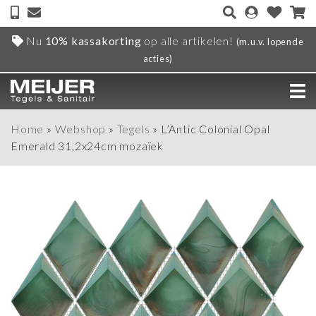
Nu
10% kassakorting
op alle artikelen!
(m.u.v. lopende
acties)
Home
»
Webshop
»
Tegels
»
L’Antic Colonial Opal
Emerald 31,2x24cm mozaïek