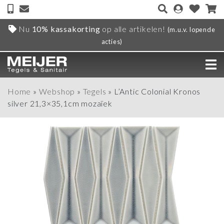
Nu
10% kassakorting
op alle artikelen!
(m.u.v. lopende
acties)
Home
»
Webshop
»
Tegels
»
L’Antic Colonial Kronos
silver 21,3×35,1cm mozaïek