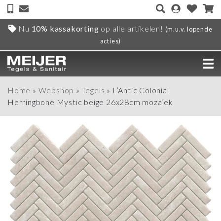
Nu
10% kassakorting
op alle artikelen!
(m.u.v. lopende
acties)
Home
»
Webshop
»
Tegels
»
L’Antic Colonial
Herringbone Mystic beige 26x28cm mozaïek