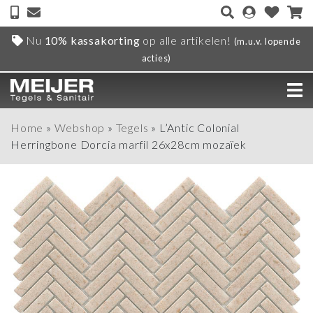
Nu
10% kassakorting
op alle artikelen!
(m.u.v. lopende
acties)
Home
»
Webshop
»
Tegels
»
L’Antic Colonial
Herringbone Dorcia marfil 26x28cm mozaïek