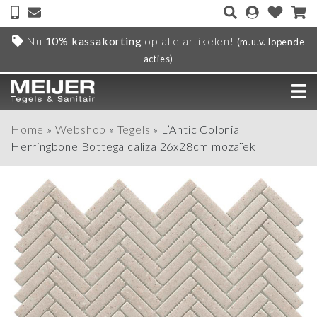
Nu
10% kassakorting
op alle artikelen!
(m.u.v. lopende
acties)
Home
»
Webshop
»
Tegels
»
L’Antic Colonial
Herringbone Bottega caliza 26x28cm mozaïek