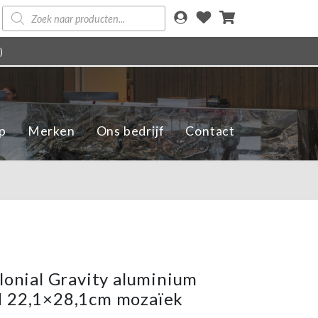
Producten
zoeken
)
p
Merken
Ons bedrijf
Contact
olonial Gravity aluminium
d 22,1×28,1cm mozaïek