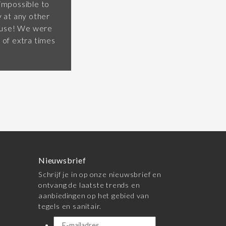
 impossible to
y at any other
house! We were
 of extra times
Nieuwsbrief
Schrijf je in op onze nieuwsbrief en
ontvang de laatste trends en
aanbiedingen op het gebied van
tegels en sanitair.