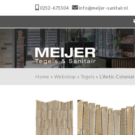
0252-675504
info@meijer-sanitair.nl
Home
»
Webshop
»
Tegels
»
L’Antic Coloni