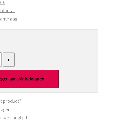
els
olonial
aanvraag
egen aan winkelwagen
it product?
ragen
 verlanglijst