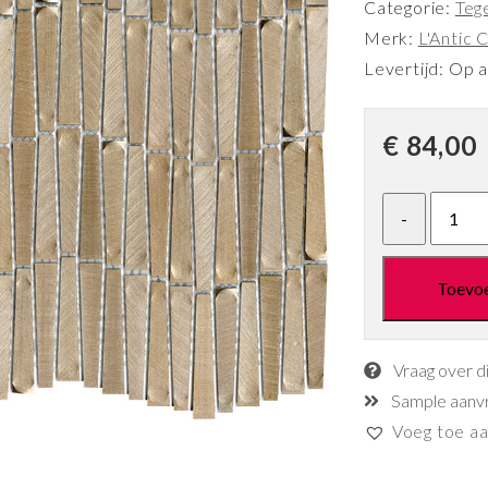
Categorie:
Teg
Merk:
L'Antic C
Levertijd: Op 
€
84,00
Toevo
Vraag over d
Sample aanv
Voeg toe aan