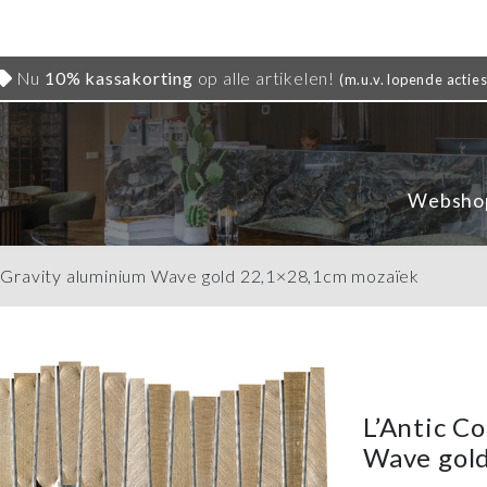
Nu
10% kassakorting
op alle artikelen!
(m.u.v. lopende acties
Websho
al Gravity aluminium Wave gold 22,1×28,1cm mozaïek
L’Antic C
Wave gol