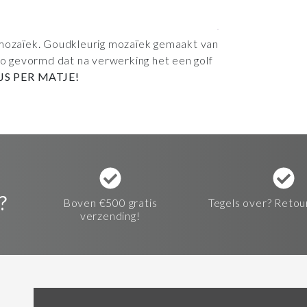
 mozaïek. Goudkleurig mozaïek gemaakt van
 zo gevormd dat na verwerking het een golf
IJS PER MATJE!
?
Boven €500 gratis
Tegels over? Retou
verzending!