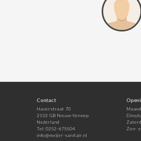
Contact
Openi
Haverstraat 70
Maanda
2153 GB Nieuw-Vennep
Dinsda
Nederland
Zaterd
Tel: 0252-675504
Zon- e
info@meijer-sanitair.nl