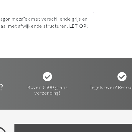
agon mozaïek met verschillende grijs en
taal met afwijkende structuren.
LET OP!
?
Boven €500 gratis
Tegels over? Retou
verzending!