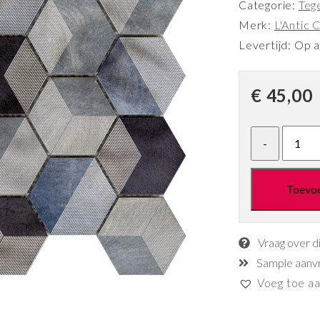
Categorie:
Teg
Merk:
L'Antic C
Levertijd: Op 
€
45,00
Toevo
Vraag over d
Sample aanv
Voeg toe aan