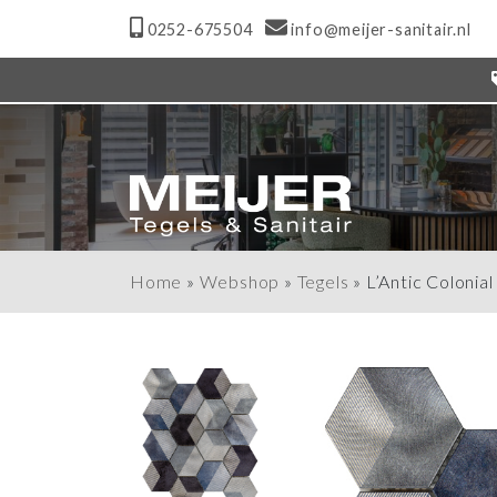
0252-675504
info@meijer-sanitair.nl
Home
»
Webshop
»
Tegels
»
L’Antic Coloni