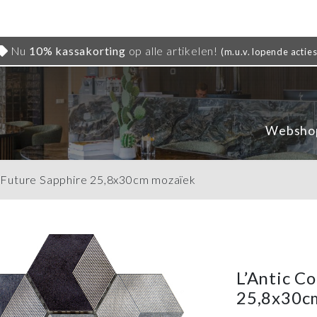
Nu
10% kassakorting
op alle artikelen!
(m.u.v. lopende acties
Websho
al Future Sapphire 25,8x30cm mozaïek
L’Antic C
25,8x30c