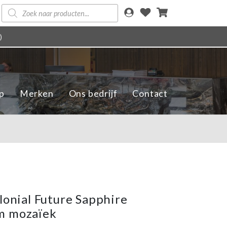
Producten
zoeken
)
p
Merken
Ons bedrijf
Contact
olonial Future Sapphire
m mozaïek