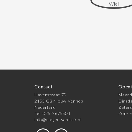
Contact
Openi
Haverstraat 70
Maanda
2153 GB Nieuw-Vennep
Dinsda
Nederland
Zaterd
Tel: 0252-675504
Zon- e
info@meijer-sanitair.nl