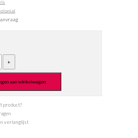
els
olonial
aanvraag
egen aan winkelwagen
it product?
ragen
 verlanglijst