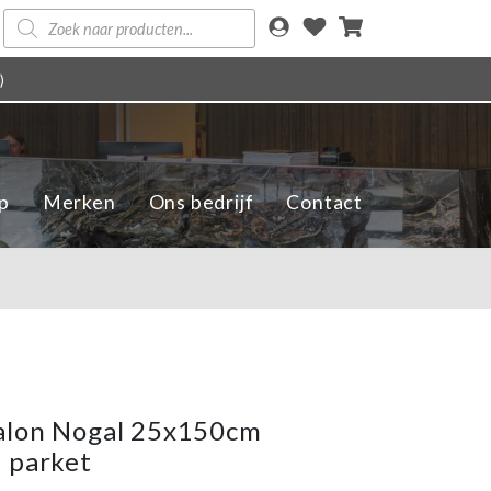
Producten
zoeken
)
p
Merken
Ons bedrijf
Contact
alon Nogal 25x150cm
 parket