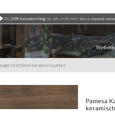
Nu
10% kassakorting
op alle artikelen!
(m.u.v. lopende acties
Websho
Nogal 25x150cm keramisch parket
Pamesa K
keramisch