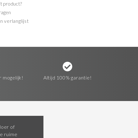
it product?
ragen
 verlanglijst
r mogelijk!
Altijd 100% garantie!
loer of
e ruime