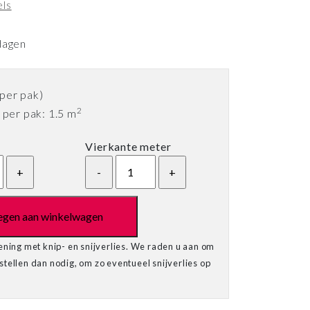
els
dagen
per pak)
2
per pak: 1.5 m
Vierkante meter
egen aan winkelwagen
ening met knip- en snijverlies. We raden u aan om
tellen dan nodig, om zo eventueel snijverlies op