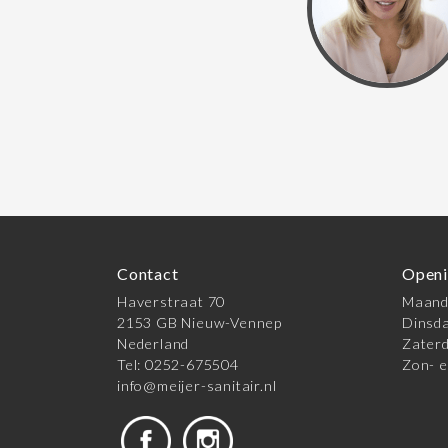
Contact
Openi
Haverstraat 70
Maanda
2153 GB Nieuw-Vennep
Dinsda
Nederland
Zaterd
Tel: 0252-675504
Zon- e
info@meijer-sanitair.nl