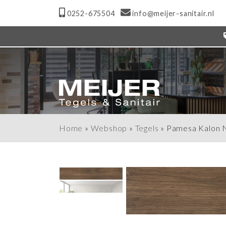
0252-675504
info@meijer-sanitair.nl
Home
»
Webshop
»
Tegels
»
Pamesa Kalon 