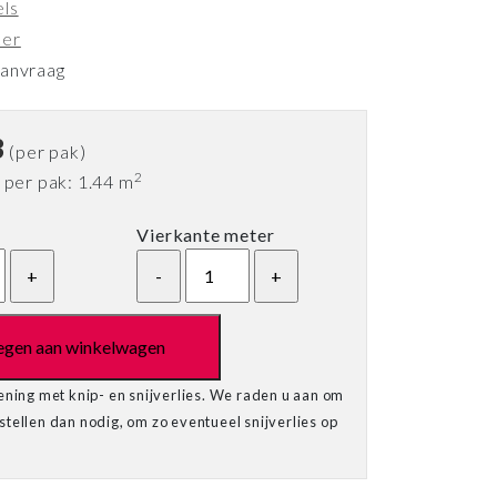
els
ker
aanvraag
3
(per pak)
2
per pak: 1.44 m
Vierkante meter
egen aan winkelwagen
ening met knip- en snijverlies. We raden u aan om
tellen dan nodig, om zo eventueel snijverlies op