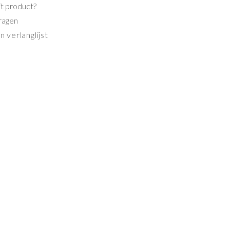
it product?
ragen
 verlanglijst