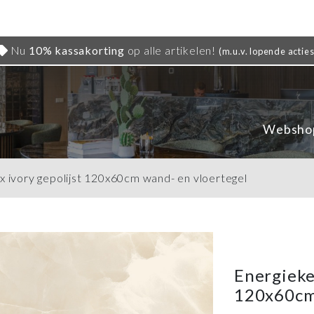
Nu
10% kassakorting
op alle artikelen!
(m.u.v. lopende acties
Websho
 ivory gepolijst 120x60cm wand- en vloertegel
Energieke
120x60cm 