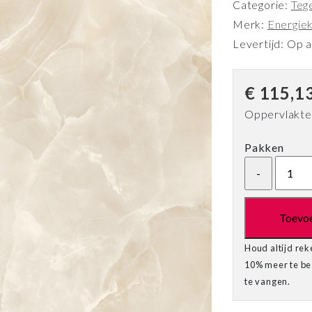
Categorie:
Teg
Merk:
Energie
Levertijd: Op 
€
115,1
Oppervlakte 
Pakken
Toevo
Houd altijd rek
10% meer te bes
te vangen.