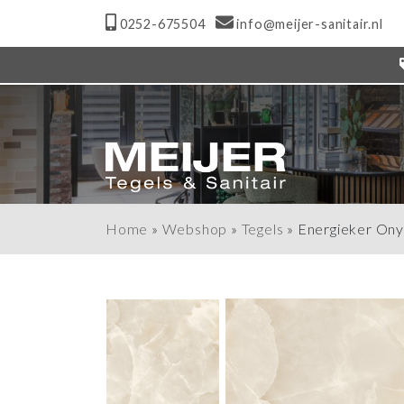
0252-675504
info@meijer-sanitair.nl
Home
»
Webshop
»
Tegels
»
Energieker Onyx