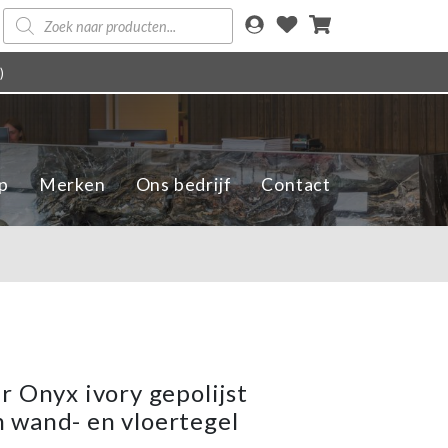
Producten
zoeken
)
p
Merken
Ons bedrijf
Contact
r Onyx ivory gepolijst
wand- en vloertegel