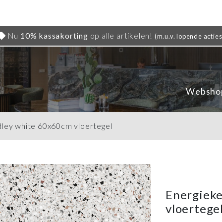
Nu
10% kassakorting
op alle artikelen!
(m.u.v. lopende acties
Websho
ley white 60x60cm vloertegel
Energiek
vloertege