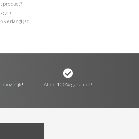
it product?
ragen
 verlanglijst
r mogelijk!
Altijd 100% garantie!
!