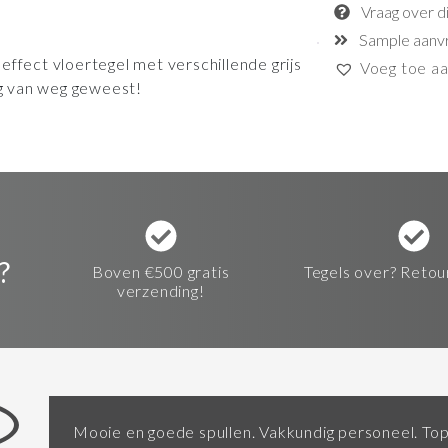
Vraag over d
Sample aanv
effect vloertegel met verschillende grijs
Voeg toe aan
ug van weg geweest!
?
Boven €500 gratis
Tegels over? Retou
verzending!
Mooie en goede spullen. Vakkundig personeel. Top