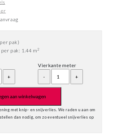
els
ker
aanvraag
per pak)
2
per pak: 1.44 m
Vierkante meter
egen aan winkelwagen
ening met knip- en snijverlies. We raden u aan om
tellen dan nodig, om zo eventueel snijverlies op