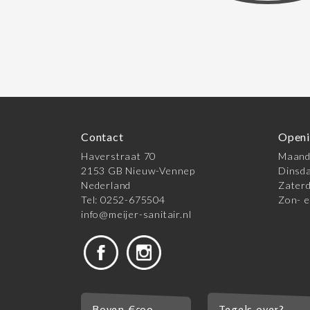
Contact
Openi
Haverstraat 70
Maanda
2153 GB Nieuw-Vennep
Dinsda
Nederland
Zaterd
Tel: 0252-675504
Zon- e
info@meijer-sanitair.nl
Boven €500,-
Tegels over?