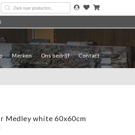
Producten
zoeken
)
p
Merken
Ons bedrijf
Contact
er Medley white 60x60cm
l