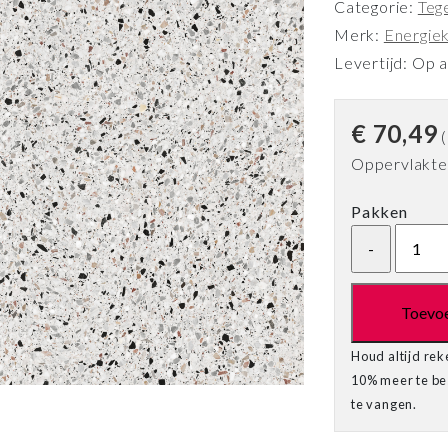
Categorie:
Teg
Merk:
Energie
Levertijd: Op 
€
70,49
(
Oppervlakte 
Pakken
Toevo
Houd altijd rek
10% meer te bes
te vangen.