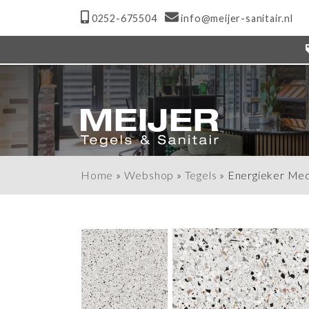
0252-675504
info@meijer-sanitair.nl
Home
»
Webshop
»
Tegels
»
Energieker Med