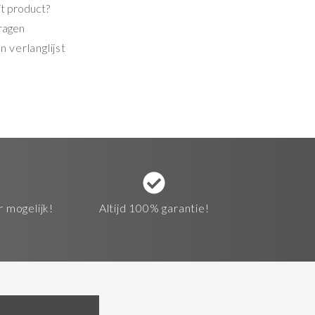
it product?
ragen
 verlanglijst
r mogelijk!
Altijd 100% garantie!