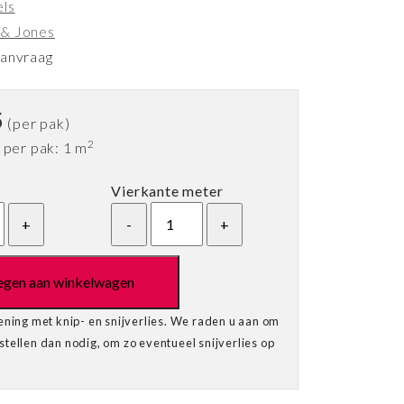
els
 & Jones
aanvraag
5
(per pak)
2
 per pak: 1 m
Vierkante meter
egen aan winkelwagen
ening met knip- en snijverlies. We raden u aan om
tellen dan nodig, om zo eventueel snijverlies op