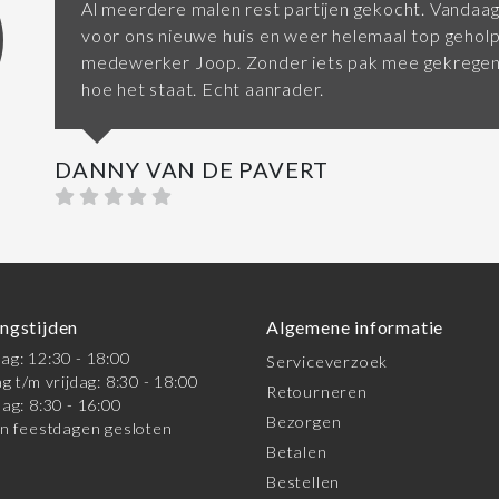
Al meerdere malen rest partijen gekocht. Vandaag
voor ons nieuwe huis en weer helemaal top gehol
medewerker Joop. Zonder iets pak mee gekregen 
hoe het staat. Echt aanrader.
DANNY VAN DE PAVERT
ngstijden
Algemene informatie
g: 12:30 - 18:00
Serviceverzoek
g t/m vrijdag: 8:30 - 18:00
Retourneren
ag: 8:30 - 16:00
Bezorgen
n feestdagen gesloten
Betalen
Bestellen