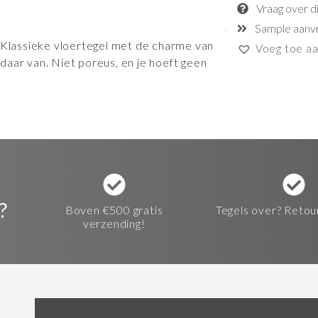
Vraag over d
Sample aanv
. Klassieke vloertegel met de charme van
Voeg toe aan
aar van. Niet poreus, en je hoeft geen
?
Boven €500 gratis
Tegels over? Retou
verzending!