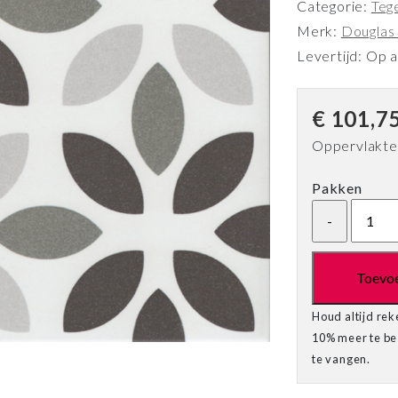
Categorie:
Teg
Merk:
Douglas
Levertijd: Op 
€
101,7
Oppervlakte
Pakken
Toevo
Houd altijd rek
10% meer te bes
te vangen.