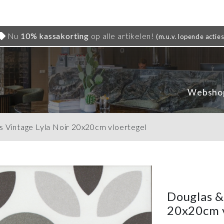
Nu
10% kassakorting
op alle artikelen!
(m.u.v. lopende acties
Websho
s Vintage Lyla Noir 20x20cm vloertegel
Douglas &
20x20cm v