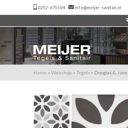
0252-675504
info@meijer-sanitair.nl
Home
»
Webshop
»
Tegels
»
Douglas & Jone