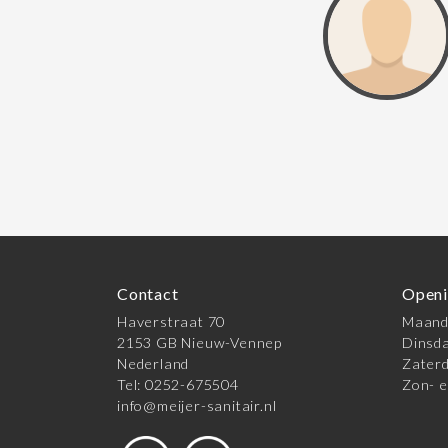
Contact
Openi
Haverstraat 70
Maanda
2153 GB Nieuw-Vennep
Dinsda
Nederland
Zaterd
Tel: 0252-675504
Zon- e
info@meijer-sanitair.nl