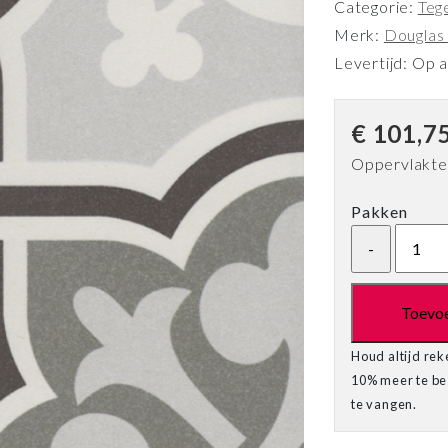
Categorie:
Teg
Merk:
Douglas
Levertijd: Op 
€
101,7
Oppervlakte
Pakken
Toevo
Houd altijd rek
10% meer te bes
te vangen.