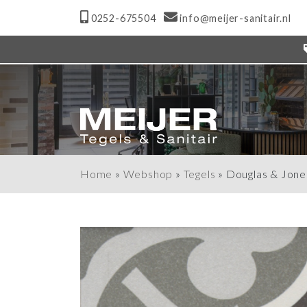
0252-675504
info@meijer-sanitair.nl
Home
»
Webshop
»
Tegels
»
Douglas & Jone