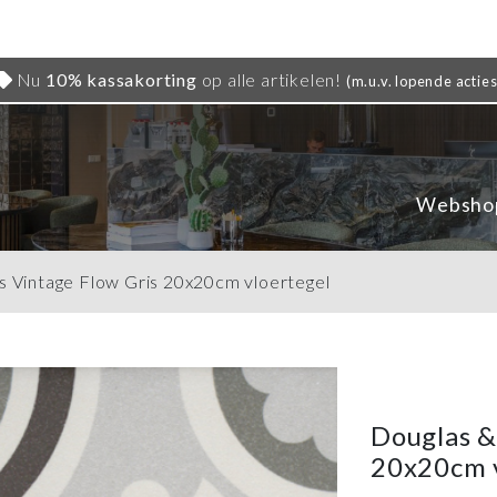
Nu
10% kassakorting
op alle artikelen!
(m.u.v. lopende acties
Websho
s Vintage Flow Gris 20x20cm vloertegel
Douglas &
20x20cm v