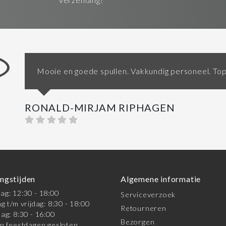
Mooie en goede spullen. Vakkundig personeel. Top
RONALD-MIRJAM RIPHAGEN
ngstijden
Algemene informatie
g: 12:30 - 18:00
Serviceverzoek
g t/m vrijdag: 8:30 - 18:00
Retourneren
ag: 8:30 - 16:00
Bezorgen
n feestdagen gesloten