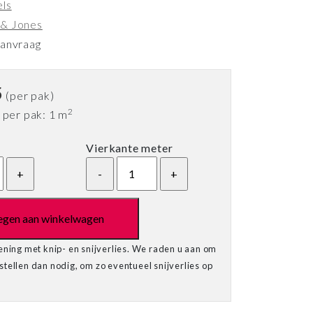
els
 & Jones
aanvraag
5
(per pak)
2
 per pak: 1 m
Vierkante meter
egen aan winkelwagen
ening met knip- en snijverlies. We raden u aan om
tellen dan nodig, om zo eventueel snijverlies op