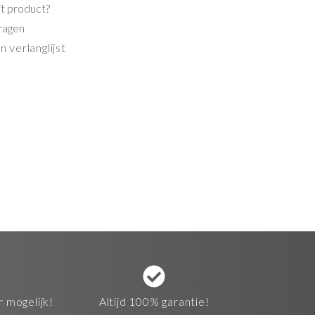
it product?
ragen
 verlanglijst
r mogelijk!
Altijd 100% garantie!