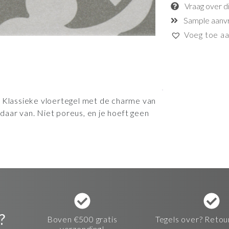
Vraag over d
Sample aanv
Voeg toe aan
. Klassieke vloertegel met de charme van
aar van. Niet poreus, en je hoeft geen
?
Boven €500 gratis
Tegels over? Retou
verzending!