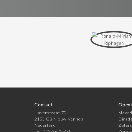
Contact
Openi
Haverstraat 70
Maanda
2153 GB Nieuw-Vennep
Dinsda
Nederland
Zaterd
Tel: 0252-675504
Zon- e