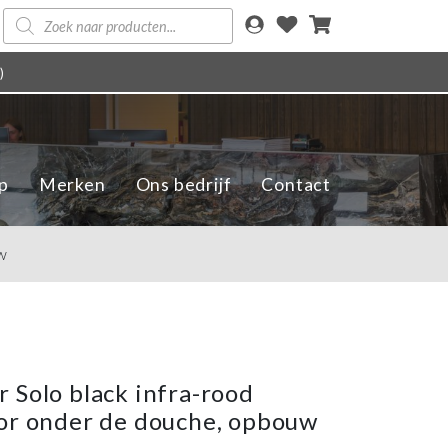
Producten
zoeken
)
p
Merken
Ons bedrijf
Contact
w
 Solo black infra-rood
or onder de douche, opbouw