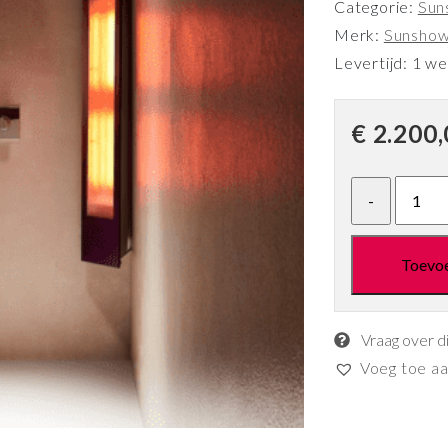
Categorie:
Sun
Merk:
Sunsho
Levertijd: 1 w
€
2.200,
Toevo
Vraag over d
Voeg toe aan