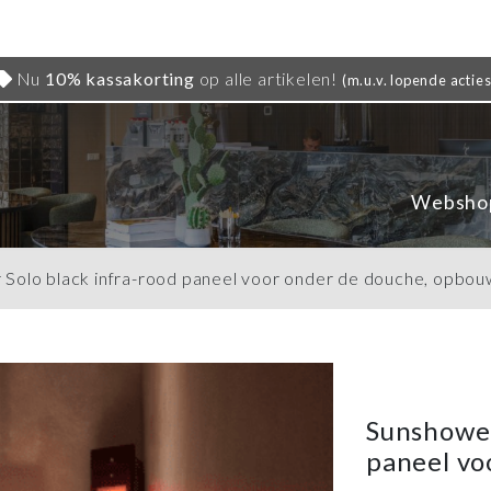
Nu
10% kassakorting
op alle artikelen!
(m.u.v. lopende acties
Websho
Solo black infra-rood paneel voor onder de douche, opbou
Sunshower
paneel vo