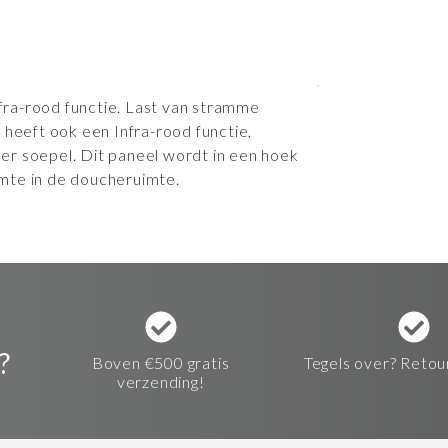
ra-rood functie. Last van stramme
 heeft ook een Infra-rood functie,
r soepel. Dit paneel wordt in een hoek
uimte in de doucheruimte.
?
Boven €500 gratis
Tegels over? Retou
verzending!