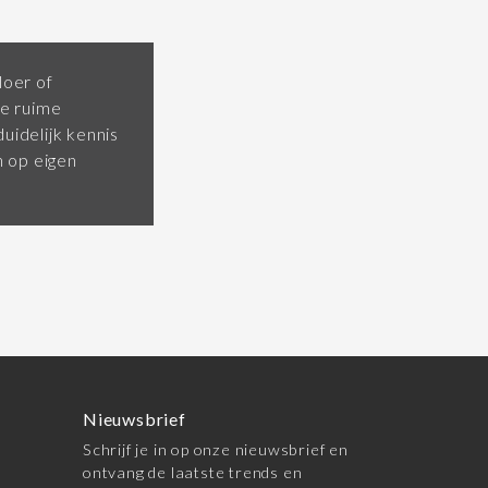
loer of
e ruime
uidelijk kennis
 op eigen
Nieuwsbrief
Schrijf je in op onze nieuwsbrief en
ontvang de laatste trends en