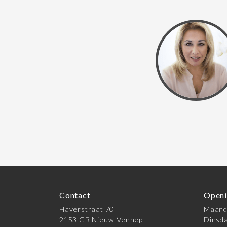
Contact
Openi
Haverstraat 70
Maanda
2153 GB Nieuw-Vennep
Dinsda