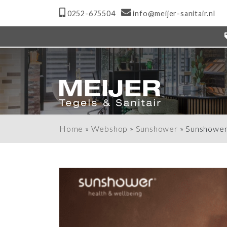
0252-675504
info@meijer-sanitair.nl
Home
»
Webshop
»
Sunshower
»
Sunshower 