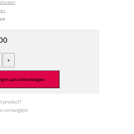
shower
wer
eek
00
egen aan winkelwagen
it product?
 verlanglijst