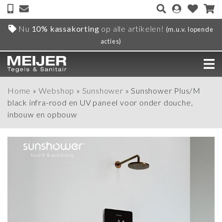
Nu
10% kassakorting
op alle artikelen!
(m.u.v. lopende
acties)
Home
»
Webshop
»
Sunshower
»
Sunshower Plus/M
black infra-rood en UV paneel voor onder douche,
inbouw en opbouw