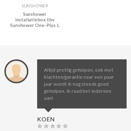
SUNSHOWER
Sunshower
installatiebox tbv
Sunshower One-Plus L
Altijd prettig geholpen, ook met
klachten/garantie naar een paar
jaar wordt ik nog steeds goed
geholpen. Ik raad het iedereen
aan!
KOEN