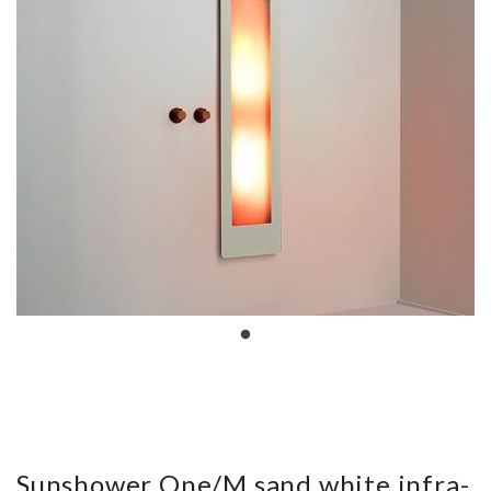
Sunshower One/M sand white infra-