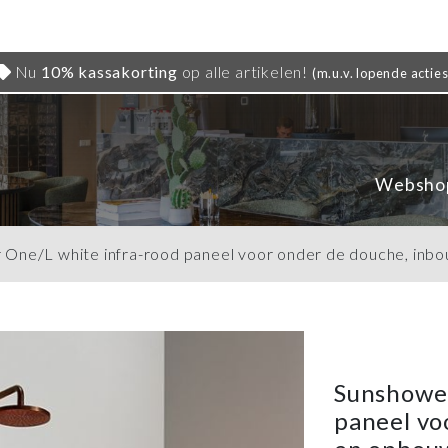
Nu
10% kassakorting
op alle artikelen!
(m.u.v. lopende acties
Websho
One/L white infra-rood paneel voor onder de douche, inb
Sunshower
paneel vo