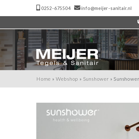
0252-675504
info@meijer-sanitair.nl
Home
»
Webshop
»
Sunshower
»
Sunshower 