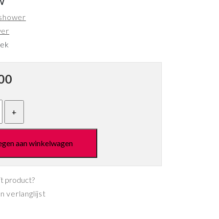
w
shower
wer
eek
00
egen aan winkelwagen
it product?
 verlanglijst