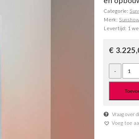
en opbou
Categorie:
Sun
Merk:
Sunsho
Levertijd: 1 w
€
3.225,
Toevo
Vraag over d
Voeg toe aan