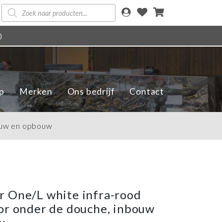
Producten
zoeken
)
p
Merken
Ons bedrijf
Contact
ouw en opbouw
 One/L white infra-rood
or onder de douche, inbouw