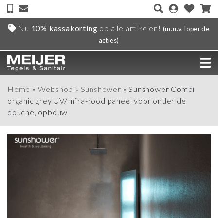
Nu
10% kassakorting
op alle artikelen!
(m.u.v. lopende
acties)
Home
»
Webshop
»
Sunshower
»
Sunshower Combi
organic grey UV/Infra-rood paneel voor onder de
douche, opbouw