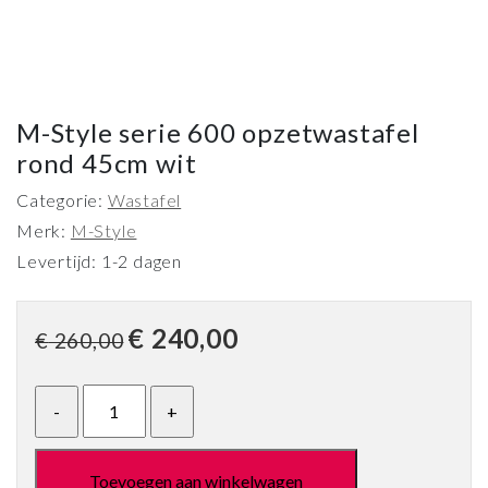
M-Style serie 600 opzetwastafel
rond 45cm wit
Categorie:
Wastafel
Merk:
M-Style
Levertijd: 1-2 dagen
Oorspronkelijke
Huidige
€
240,00
€
260,00
prijs
prijs
was:
is:
€ 260,00.
€ 240,00.
Toevoegen aan winkelwagen