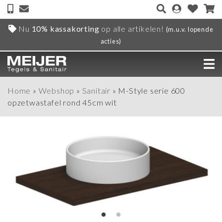
Nu
10% kassakorting
op alle artikelen!
(m.u.v. lopende
acties)
Home
»
Webshop
»
Sanitair
»
M-Style serie 600
opzetwastafel rond 45cm wit