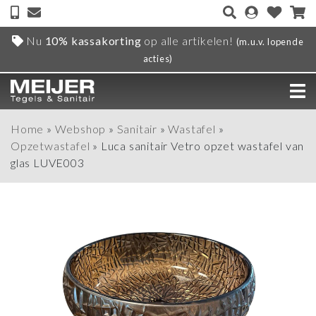
Nu
10% kassakorting
op alle artikelen!
(m.u.v. lopende
acties)
Home
»
Webshop
»
Sanitair
»
Wastafel
»
Opzetwastafel
»
Luca sanitair Vetro opzet wastafel van
glas LUVE003