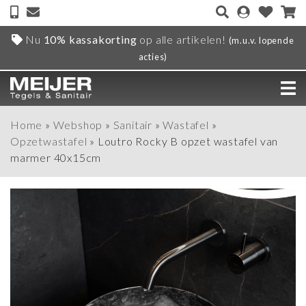
Nu
10% kassakorting
op alle artikelen!
(m.u.v. lopende
acties)
Home
»
Webshop
»
Sanitair
»
Wastafel
»
Opzetwastafel
»
Loutro Rocky B opzet wastafel van
marmer 40x15cm