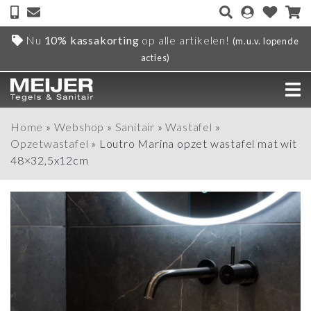
Nu
10% kassakorting
op alle artikelen!
(m.u.v. lopende
acties)
Home
»
Webshop
»
Sanitair
»
Wastafel
»
Opzetwastafel
»
Loutro Marina opzet wastafel mat wit
48×32,5x12cm