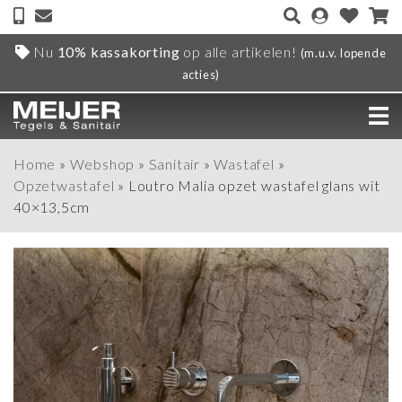
Nu
10% kassakorting
op alle artikelen!
(m.u.v. lopende
acties)
Home
»
Webshop
»
Sanitair
»
Wastafel
»
Opzetwastafel
»
Loutro Malia opzet wastafel glans wit
40×13,5cm