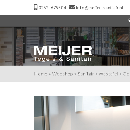
0252-675504
info@meijer-sanitair.nl
Home
»
Webshop
»
Sanitair
»
Wastafel
»
Op