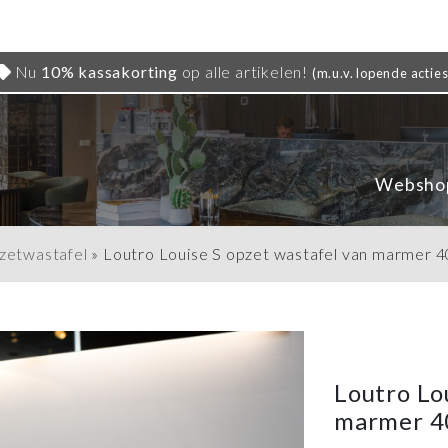
Nu
10% kassakorting
op alle artikelen!
(m.u.v. lopende acties
Websho
zetwastafel
»
Loutro Louise S opzet wastafel van marmer 
Loutro Lo
marmer 