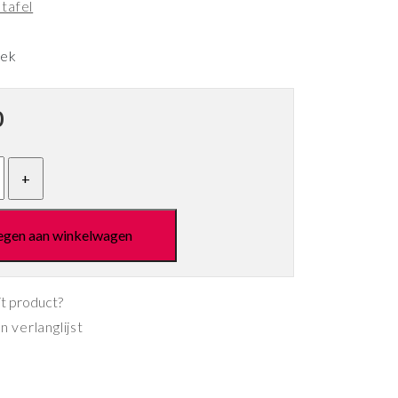
tafel
eek
0
egen aan winkelwagen
it product?
 verlanglijst