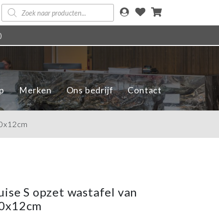
Producten
zoeken
)
p
Merken
Ons bedrijf
Contact
40x12cm
uise S opzet wastafel van
40x12cm