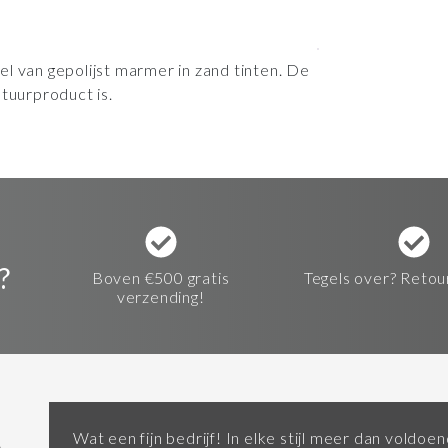
l van gepolijst marmer in zand tinten. De
tuurproduct is.
?
Boven €500 gratis
Tegels over? Retou
verzending!
Wat een fijn bedrijf! In elke stijl meer dan voldo