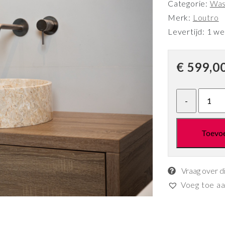
Categorie:
Was
Merk:
Loutro
Levertijd: 1 w
€
599,0
Toevo
Vraag over d
Voeg toe aan