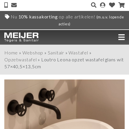
Nu
10% kassakorting
op alle artikelen!
(m.u.v. lopende
acties)
Home
»
Webshop
»
Sanitair
»
Wastafel
»
Opzetwastafel
»
Loutro Leona opzet wastafel glans wit
57×40,5×13,5cm