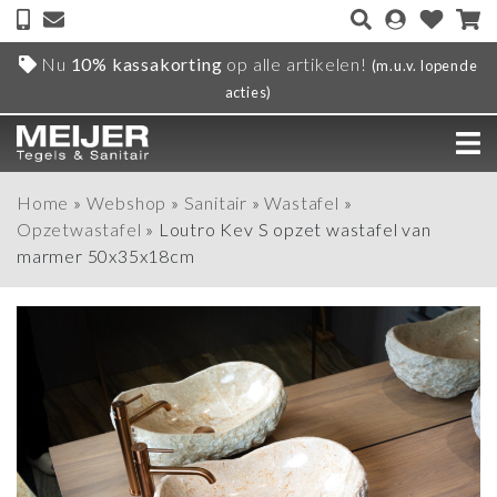
Nu
10% kassakorting
op alle artikelen!
(m.u.v. lopende
acties)
Home
»
Webshop
»
Sanitair
»
Wastafel
»
Opzetwastafel
»
Loutro Kev S opzet wastafel van
marmer 50x35x18cm