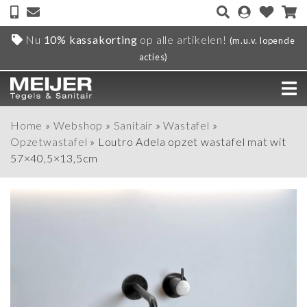
Nu
10% kassakorting
op alle artikelen!
(m.u.v. lopende
acties)
Home
»
Webshop
»
Sanitair
»
Wastafel
»
Opzetwastafel
»
Loutro Adela opzet wastafel mat wit
57×40,5×13,5cm