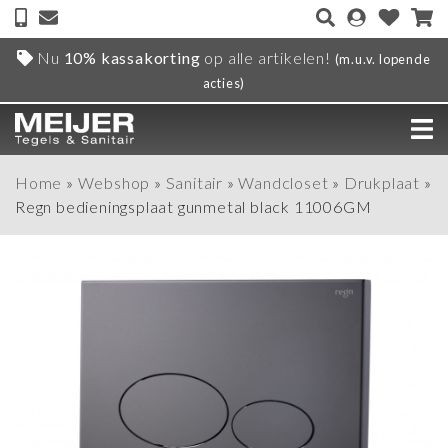
Nu
10% kassakorting
op alle artikelen!
(m.u.v. lopende
acties)
Home
»
Webshop
»
Sanitair
»
Wandcloset
»
Drukplaat
»
Regn bedieningsplaat gunmetal black 11006GM