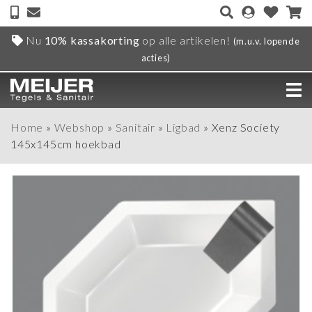
Nu
10% kassakorting
op alle artikelen!
(m.u.v. lopende
acties)
Home
»
Webshop
»
Sanitair
»
Ligbad
»
Xenz Society
145x145cm hoekbad