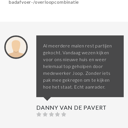
badafvoer-/overloopcombinatie
Al meerdere malen rest partijen
gekocht. Vandaag wezen kijken
voor ons nieuwe huis en weer
helemaal top geholpen door
medewerker Joop. Zonder iets
pak mee gekregen om te kijken
hoe het staat. Echt aanrader.
DANNY VAN DE PAVERT