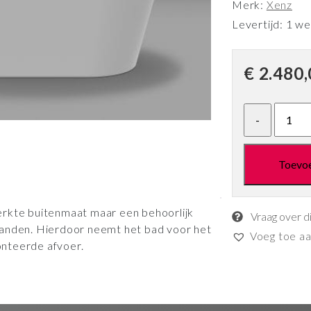
Merk:
Xenz
Levertijd: 1 w
€
2.480,
Toevo
erkte buitenmaat maar een behoorlijk
Vraag over d
randen. Hierdoor neemt het bad voor het
Voeg toe aan
nteerde afvoer.