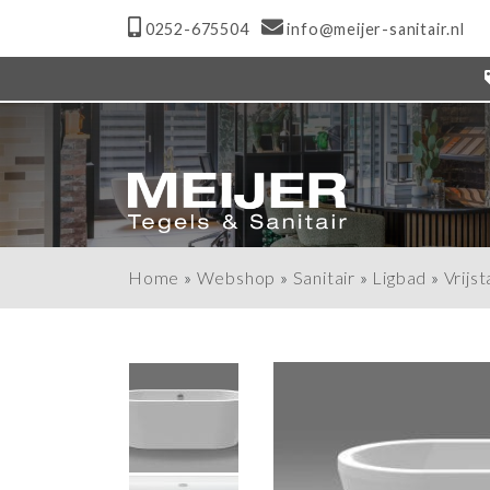
0252-675504
info@meijer-sanitair.nl
Home
»
Webshop
»
Sanitair
»
Ligbad
»
Vrijs