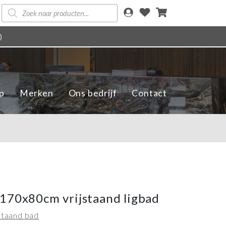
Producten
zoeken
)
p
Merken
Ons bedrijf
Contact
170x80cm vrijstaand ligbad
jstaand bad