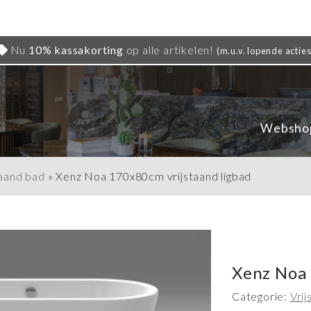
Nu
10% kassakorting
op alle artikelen!
(m.u.v. lopende acties
Websho
taand bad
»
Xenz Noa 170x80cm vrijstaand ligbad
Xenz Noa 
Categorie:
Vri