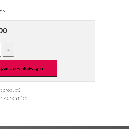
eek
00
egen aan winkelwagen
it product?
 verlanglijst