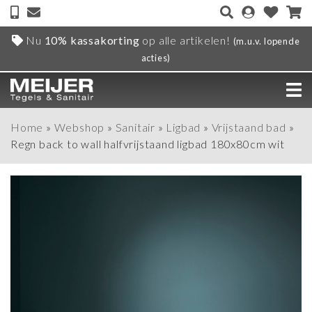
Nu
10% kassakorting
op alle artikelen!
(m.u.v. lopende
acties)
Home
»
Webshop
»
Sanitair
»
Ligbad
»
Vrijstaand bad
»
Regn back to wall halfvrijstaand ligbad 180x80cm wit